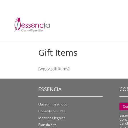
Gift Items
[wpgv_giftitems]
ESSENCIA
CO
Qui sommes-nous
Co
Conseils beautés
Esse
Mentions légales
Conc
Carol
Plan du site
Email