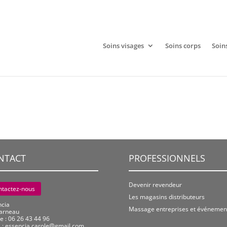
Soins visages
Soins corps
Soin
NTACT
PROFESSIONNELS
Devenir revendeur
ntactez-nous
Les magasins distributeurs
ncia
Massage entreprises et événement
arneau
e : 06 26 43 44 96
 :
essencia.carole@gmail.com