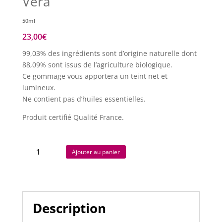
Véra
50ml
23,00
€
99,03% des ingrédients sont d’origine naturelle dont
88,09% sont issus de l’agriculture biologique.
Ce gommage vous apportera un teint net et
lumineux.
Ne contient pas d’huiles essentielles.
Produit certifié Qualité France.
quantité
Ajouter au panier
de
Gommage
visage
à
l'Aloé
Description
Véra