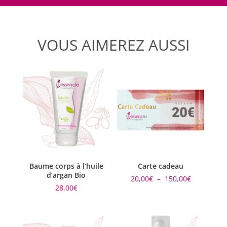
VOUS AIMEREZ AUSSI
Baume corps à l’huile
Carte cadeau
d’argan Bio
Plage
20,00
€
–
150,00
€
de
28,00
€
prix :
20,00€
à
150,00€