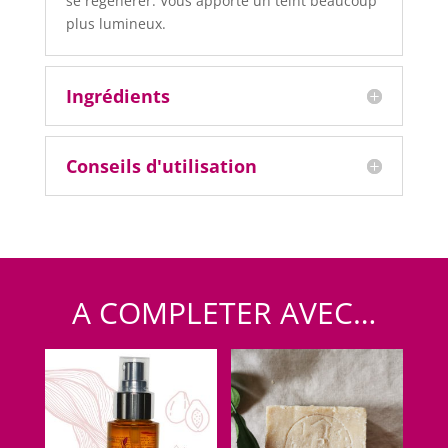
se régénérer. Vous apporte un teint beaucoup
plus lumineux.
Ingrédients
Conseils d'utilisation
A COMPLETER AVEC…
Produits similaires