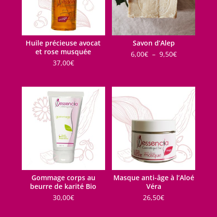
Huile précieuse avocat
Savon d’Alep
et rose musquée
Plage
6,00
€
–
9,50
€
de
37,00
€
prix :
6,00€
à
9,50€
Gommage corps au
Masque anti-âge à l’Aloé
beurre de karité Bio
Véra
30,00
€
26,50
€