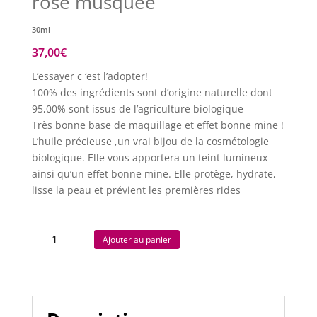
rose musquée
30ml
37,00
€
L’essayer c ‘est l’adopter!
100% des ingrédients sont d’origine naturelle dont
95,00% sont issus de l’agriculture biologique
Très bonne base de maquillage et effet bonne mine !
L’huile précieuse ,un vrai bijou de la cosmétologie
biologique. Elle vous apportera un teint lumineux
ainsi qu’un effet bonne mine. Elle protège, hydrate,
lisse la peau et prévient les premières rides
quantité
Ajouter au panier
de
Huile
précieuse
avocat
et