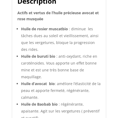
Description
rose
musquée
Actifs et vertus de l’huile précieuse avocat et
rose musquée
Huile de rosier muscatbio
: diminue les
tâches dues au soleil et vieillissement, ainsi
que les vergetures, bloque la progression
des rides.
Huile de buruti bio
: anti-oxydant, riche en
caroténoides. Vous apporte un effet bonne
mine et est une très bonne base de
maquillage.
Huile d’avocat bio
: améliore l’élasticité de la
peau et apporte fermeté, régénérante,
calmante.
Huile de Baobab bio
: régénérante,
apaisante. Agit sur les vergetures ( préventif
et curatif)