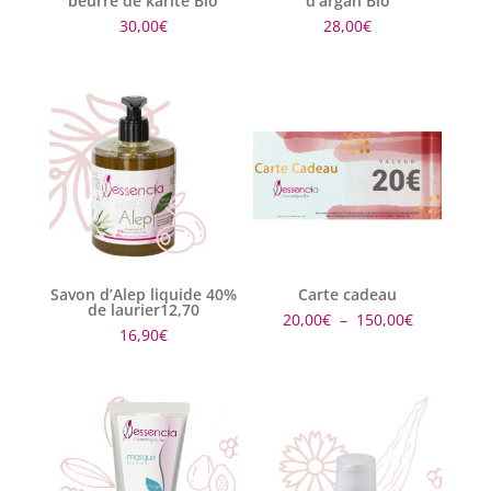
beurre de karité Bio
d’argan Bio
30,00
€
28,00
€
Savon d’Alep liquide 40%
Carte cadeau
de laurier12,70
Plage
20,00
€
–
150,00
€
16,90
€
de
prix :
20,00€
à
150,00€