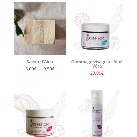
Savon d’Alep
Gommage visage à l’Aloé
Véra
Plage
6,00
€
–
9,50
€
23,00
€
de
prix :
6,00€
à
9,50€