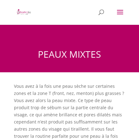
PEAUX MIXTES
Vous avez à la fois une peau sèche sur certaines
zones et la zone T (front, nez, menton) plus grasses ?
Vous avez alors la peau mixte. Ce type de peau
produit trop de sébum sur la partie centrale du
visage, ce qui amène brillance et pores dilatés mais
cependant n’est produit pas suffisamment sur les
autres zones du visage qui tiraillent. Il vous faut
trouver la routine parfaite pour une peau à la fois